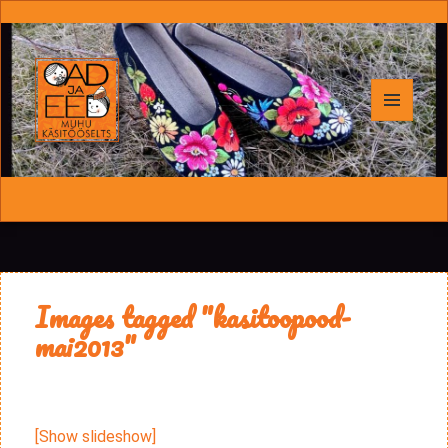
MENÜÜ
JA
Oad ja Eed
MOODULID
Images tagged "kasitoopood-
mai2013"
[Show slideshow]