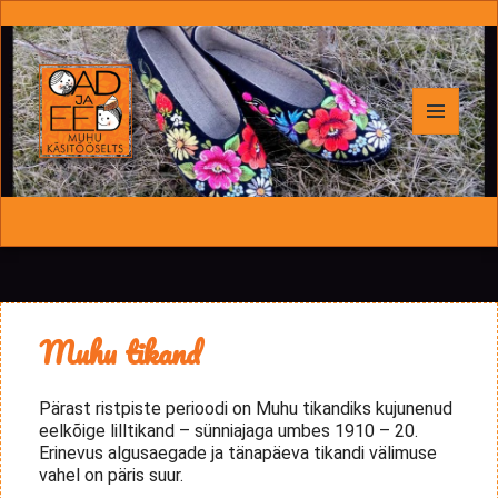
MENÜÜ
JA
Oad ja Eed
MOODULID
Muhu tikand
Pärast ristpiste perioodi on Muhu tikandiks kujunenud
eelkõige lilltikand – sünniajaga umbes 1910 – 20.
Erinevus algusaegade ja tänapäeva tikandi välimuse
vahel on päris suur.