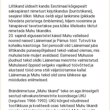
Lilltikand üldiselt kandis Eestimaal kõigepealt
saksapärast nimetust kirjutikandus (buntstikerei),
seejärel lillkiri. Muhus öeldi algul lankimine (pikkade
hõredate pistetega õmblemine), hiljem roosimine ja
tänapäeval tavatsetakse pea kõike lilleliseks tikitut
nimetada Muhu tikandiks.
20. sajandi algusaastatel käisid Muhu vallalised
noored naised Läänemaal ja Pärnus tööl. Tutvuti ka
kohaliku käsitööga. Sel perioodil olid Läänemaal juba
lilltikandis punasepõhjalised tekid-vaibad olemas, mis
muhulastele muljet avaldasid. Esimesed Muhusse
jõudnud tekid olidki Läänemaa meistrite valmistatud.
Muhulased õppisid selgeks vajalikud töövõtted ja
alustasid tööd oma stiili väljatöötamise kallal.
Läänemaa ja Muhu tekid olid üsna lühikese aja
möödudes eriilmelised.
Brändinimetuse „Muhu tikand“ teke on aga ilmselgelt
seotud rahvakunstimeistrite koondisega UKU
(tegutses 1966-1993). UKU kõrged nõudmised
tootlikkuse ja kvaliteedi osas tekitasid Muhu tikandi