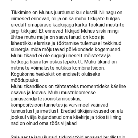
Tikkimine on Muhus juurdunud kui elustiil. Nii nagu on
inimesed erinevad, oli ja on ka muhu tikkijate hulgas
eredalt omapärase käekirjaga kui ka töökaid mustrite
järgi tikkijaid. Et erinevad tikkijad Muhus siiski mingi
ühtse muhu mulje on saavutanud, on koos ja
lähestikku elamise ja töötamise tulemusel tekkinud
sünergia, mida mõjutavad põlvkondade kogemused.
Muhu tikand ei ole sugugi üheselt mõistetav ja
hetkega haaratav oskustepakett. Muhu tikand on
mitmete võimaluste nutikas kombinatsioon.
Kogukonna heakskiit on endiselt oluliseks
mõõdupuuks.
Muhu tikandiloos on tähtsateks momentideks käeline
osavus ja loovus. Muhu mustriloomesse
panuseandjate joonistamisoskus,
kompositsioonitunnetus ja värvimeel väärivad
tunnustust ja imetlust. Eredad tikkijaisiksused on elu
jooksul välja kujundanud oma käekirja ja tööstiili ning
nad on olnud oma töös viljakad.
Saja aasta jagu ilusaid tikkimistöid annavad huvilistele