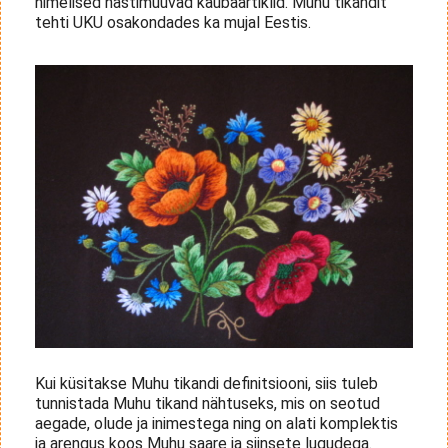
nimelised hästimüüvad kaubaartiklid. Muhu tikandit
tehti UKU osakondades ka mujal Eestis.
Kui küsitakse Muhu tikandi definitsiooni, siis tuleb
tunnistada Muhu tikand nähtuseks, mis on seotud
aegade, olude ja inimestega ning on alati komplektis
ja arengus koos Muhu saare ja siinsete lugudega.